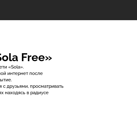
Sola Free»
ти «Sola».
ной интернет после
ытие.
я с друзьями, просматривать
х находясь в радиусе